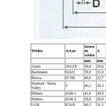
tussen
Wielen
Art.nr
de
A
wielen
mm
mm
Aristo
29111B
39,8
29,6
Bachmann
92421
39,0
31,0
Brawa
91700
40,0
32,7
Hartford / Sierra
3
40,1
30,3
Valley
Hübner
4100-1
41,6
30,0
Hübner
4100-2
39,8
30,0
LGB
67419
40,2
31,2