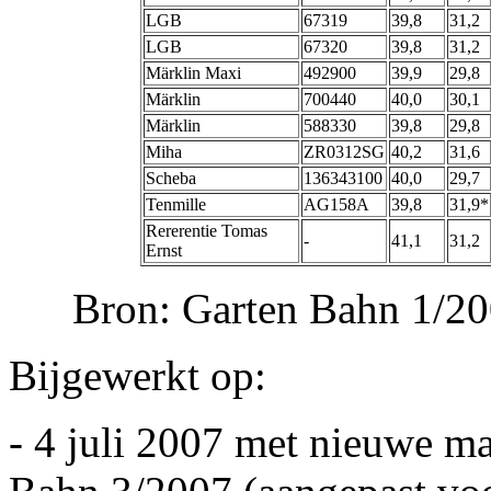
LGB
67319
39,8
31,2
LGB
67320
39,8
31,2
Märklin Maxi
492900
39,9
29,8
Märklin
700440
40,0
30,1
Märklin
588330
39,8
29,8
Miha
ZR0312SG
40,2
31,6
Scheba
136343100
40,0
29,7
Tenmille
AG158A
39,8
31,9*
Rererentie Tomas
-
41,1
31,2
Ernst
Bron: Garten Bahn 1/20
Bijgewerkt op:
- 4 juli 2007 met nieuwe ma